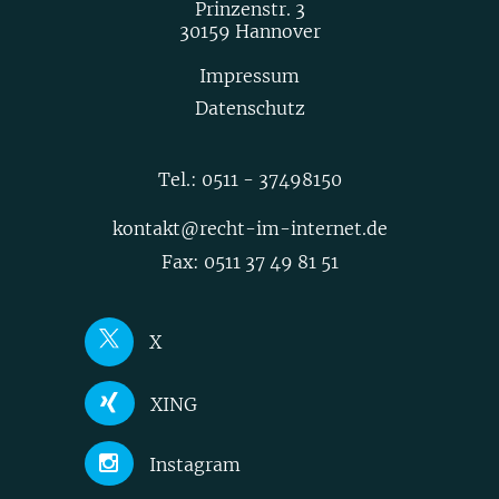
Prinzenstr. 3
30159 Hannover
Impressum
Datenschutz
Tel.:
0511 - 37498150
kontakt@recht-im-internet.de
Fax: 0511 37 49 81 51
X
Joerg Heidrich
XING
Nick Akinci
Joerg Heidrich
Instagram