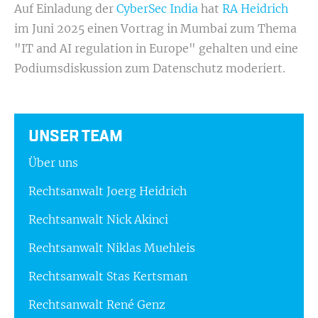
Auf Einladung der
CyberSec India
hat
RA Heidrich
im Juni 2025 einen Vortrag in Mumbai zum Thema
"IT and AI regulation in Europe" gehalten und eine
Podiumsdiskussion zum Datenschutz moderiert.
UNSER TEAM
Über uns
Rechtsanwalt Joerg Heidrich
Rechtsanwalt Nick Akinci
Rechtsanwalt Niklas Muehleis
Rechtsanwalt Stas Kertsman
Rechtsanwalt René Genz