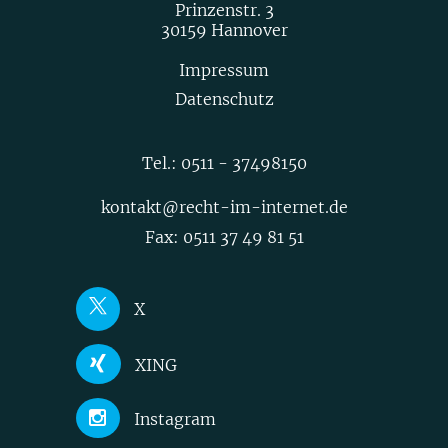
Prinzenstr. 3
30159 Hannover
Impressum
Datenschutz
Tel.:
0511 - 37498150
kontakt@recht-im-internet.de
Fax: 0511 37 49 81 51
X
Joerg Heidrich
XING
Nick Akinci
Joerg Heidrich
Instagram